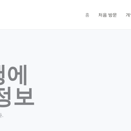
홈
처음 방문
개
행에
정보
.