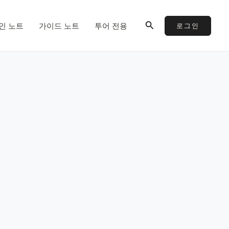
검
인 노트
가이드 노트
투어 전용
로그인
색