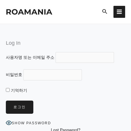
콘
검
텐
색
츠
로
건
너
Log In
뛰
기
사용자명 또는 이메일 주소
비밀번호
기억하기
SHOW PASSWORD
Lost Password?