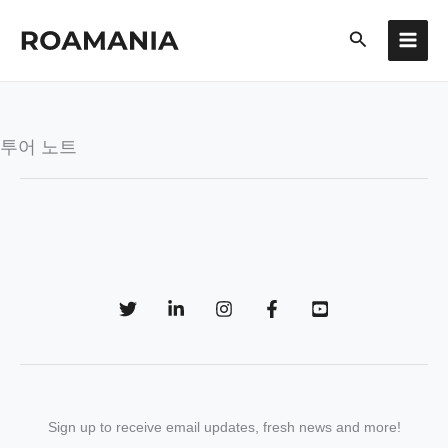
콘
검
텐
색
츠
로
건
너
투어 노트
뛰
기
Sign up to receive email updates, fresh news and more!