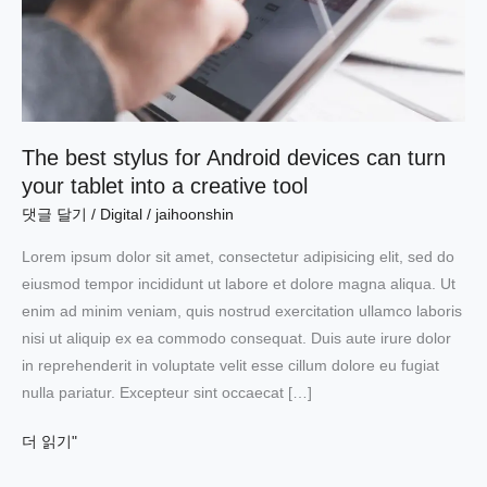
The best stylus for Android devices can turn
your tablet into a creative tool
댓글 달기
/
Digital
/
jaihoonshin
Lorem ipsum dolor sit amet, consectetur adipisicing elit, sed do
eiusmod tempor incididunt ut labore et dolore magna aliqua. Ut
enim ad minim veniam, quis nostrud exercitation ullamco laboris
nisi ut aliquip ex ea commodo consequat. Duis aute irure dolor
in reprehenderit in voluptate velit esse cillum dolore eu fugiat
nulla pariatur. Excepteur sint occaecat […]
The
더 읽기"
best