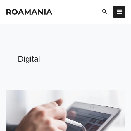
콘
검
텐
색
츠
로
건
너
뛰
기
Digital