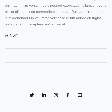
enim ad minim veniam, quis nostrud exercitation ullamco laboris
nisi ut aliquip ex ea commodo consequat. Duis aute irure dolor
in reprehenderit in voluptate velit esse cillum dolore eu fugiat
nulla pariatur. Excepteur sint occaecat
Apple’s
더 읽기"
worst
ever
design:
how
is
this
even
possible?