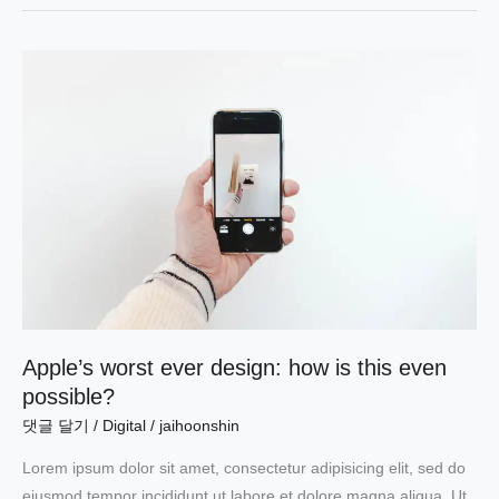
stylus
for
Android
devices
can
turn
your
tablet
into
a
creative
tool
Apple’s worst ever design: how is this even
possible?
댓글 달기
/
Digital
/
jaihoonshin
Lorem ipsum dolor sit amet, consectetur adipisicing elit, sed do
eiusmod tempor incididunt ut labore et dolore magna aliqua. Ut